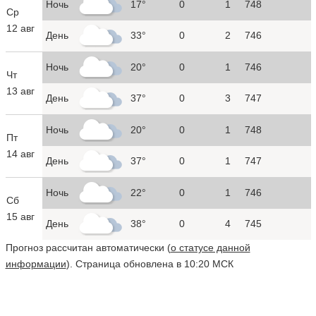
Ночь
17°
0
1
748
Ср
12 авг
День
33°
0
2
746
Ночь
20°
0
1
746
Чт
13 авг
День
37°
0
3
747
Ночь
20°
0
1
748
Пт
14 авг
День
37°
0
1
747
Ночь
22°
0
1
746
Сб
15 авг
День
38°
0
4
745
Прогноз рассчитан автоматически (
о статусе данной
информации
). Страница обновлена в 10:20 МСК