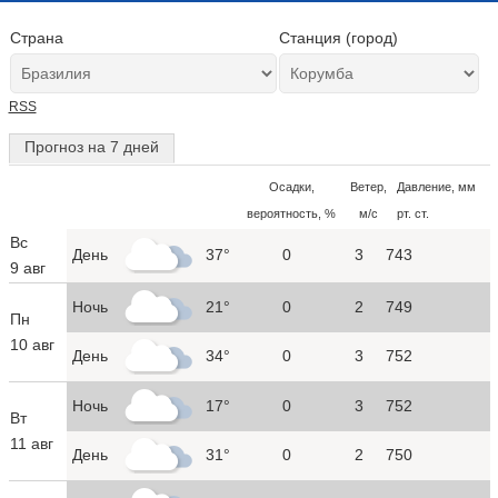
Страна
Станция (город)
RSS
Прогноз на 7 дней
Осадки,
Ветер,
Давление, мм
вероятность, %
м/с
рт. ст.
Вс
День
37°
0
3
743
9 авг
Ночь
21°
0
2
749
Пн
10 авг
День
34°
0
3
752
Ночь
17°
0
3
752
Вт
11 авг
День
31°
0
2
750