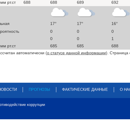
мм рт.ст
688
688
689
692
льная
17°
17°
16°
ероятность
0
0
0
0
0
1
мм рт.ст
685
685
688
ссчитан автоматически (
о статусе данной информации
). Страница
НОВОСТИ
ПРОГНОЗЫ
ФАКТИЧЕСКИЕ ДАННЫЕ
О НА
отиводействие коррупции