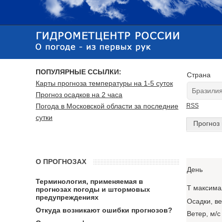
ПОПУЛЯРНЫЕ ССЫЛКИ:
Страна
Карты прогноза температуры на 1-5 суток
Прогноз осадков на 2 часа
Погода в Московской области за последние
RSS
сутки
Прогноз 
О ПРОГНОЗАХ
День
Терминология, применяемая в
T максима
прогнозах погоды и штормовых
предупреждениях
Осадки, в
Откуда возникают ошибки прогнозов?
Ветер, м/с