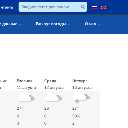
онтакты
е данные
Вокруг погоды
О нас
ник
Вторник
Среда
Четверг
а
11 августа
12 августа
13 августа
27°
26°
27°
0
0
58%
3
0
2