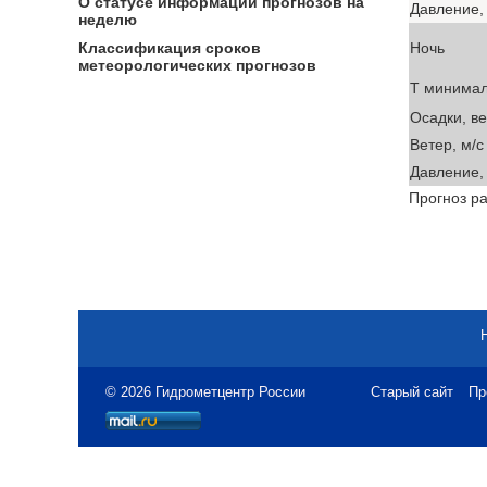
О статусе информации прогнозов на
Давление, 
неделю
Ночь
Классификация сроков
метеорологических прогнозов
T минима
Осадки, в
Ветер, м/с
Давление, 
Прогноз ра
© 2026 Гидрометцентр России
Старый сайт
Пр