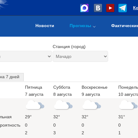
К
Новости
Прогнозы
Фактически
Станция (город)
на 7 дней
Пятница
Суббота
Воскресенье
Понедель
7 августа
8 августа
9 августа
10 август
льная
29°
32°
32°
31°
ероятность
0
0
0
0
2
3
2
1