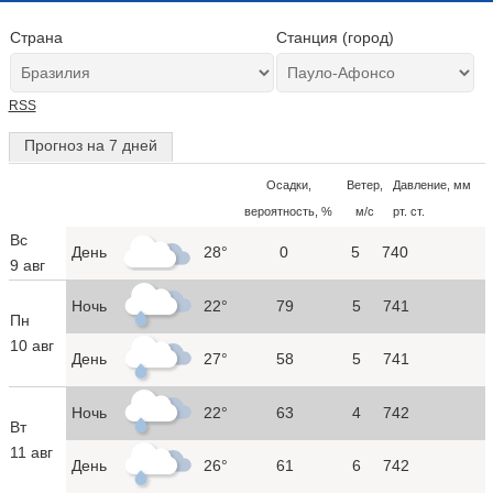
Страна
Станция (город)
RSS
Прогноз на 7 дней
Осадки,
Ветер,
Давление, мм
вероятность, %
м/с
рт. ст.
Вс
День
28°
0
5
740
9 авг
Ночь
22°
79
5
741
Пн
10 авг
День
27°
58
5
741
Ночь
22°
63
4
742
Вт
11 авг
День
26°
61
6
742