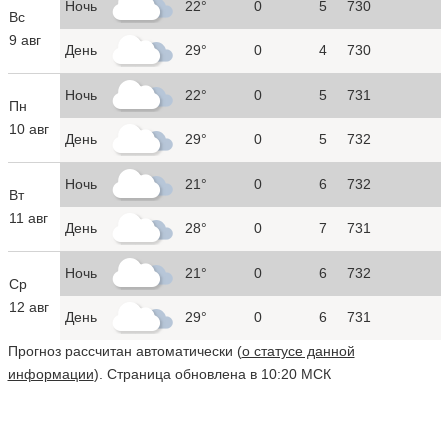
Ночь
22°
0
5
730
Вс
9 авг
День
29°
0
4
730
Ночь
22°
0
5
731
Пн
10 авг
День
29°
0
5
732
Ночь
21°
0
6
732
Вт
11 авг
День
28°
0
7
731
Ночь
21°
0
6
732
Ср
12 авг
День
29°
0
6
731
Прогноз рассчитан автоматически (
о статусе данной
информации
). Страница обновлена в 10:20 МСК