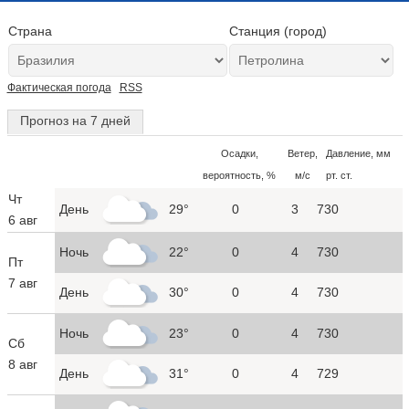
Страна
Станция (город)
Фактическая погода
RSS
Прогноз на 7 дней
Осадки,
Ветер,
Давление, мм
вероятность, %
м/с
рт. ст.
Чт
День
29°
0
3
730
6 авг
Ночь
22°
0
4
730
Пт
7 авг
День
30°
0
4
730
Ночь
23°
0
4
730
Сб
8 авг
День
31°
0
4
729