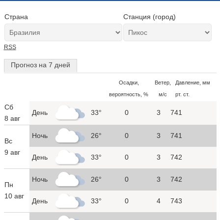
Страна
Станция (город)
RSS
Прогноз на 7 дней
Осадки,
Ветер,
Давление, мм
вероятность, %
м/с
рт. ст.
Сб
День
33°
0
3
741
8 авг
Ночь
26°
0
3
741
Вс
9 авг
День
33°
0
3
742
Ночь
26°
0
3
742
Пн
10 авг
День
33°
0
4
743