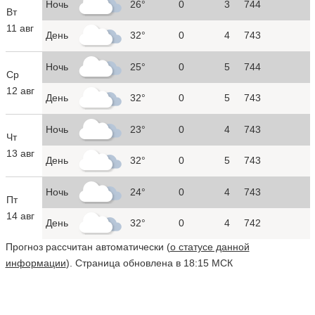
Ночь
26°
0
3
744
Вт
11 авг
День
32°
0
4
743
Ночь
25°
0
5
744
Ср
12 авг
День
32°
0
5
743
Ночь
23°
0
4
743
Чт
13 авг
День
32°
0
5
743
Ночь
24°
0
4
743
Пт
14 авг
День
32°
0
4
742
Прогноз рассчитан автоматически (
о статусе данной
информации
). Страница обновлена в 18:15 МСК