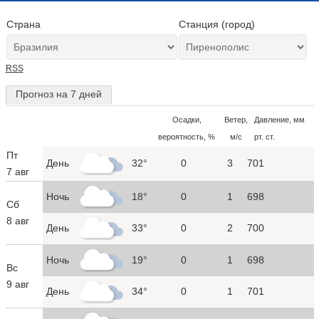
Страна
Станция (город)
RSS
Прогноз на 7 дней
Осадки,
Ветер,
Давление, мм
вероятность, %
м/с
рт. ст.
Пт
День
32°
0
3
701
7 авг
Ночь
18°
0
1
698
Сб
8 авг
День
33°
0
2
700
Ночь
19°
0
1
698
Вс
9 авг
День
34°
0
1
701