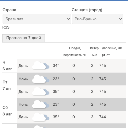
Страна
Станция (город)
RSS
Прогноз на 7 дней
Осадки,
Ветер,
Давление, мм
вероятность, %
м/с
рт. ст.
Чт
День
34°
0
2
745
6 авг
Ночь
23°
0
2
745
Пт
7 авг
День
35°
0
2
745
Ночь
23°
0
2
745
Сб
8 авг
День
35°
0
3
744