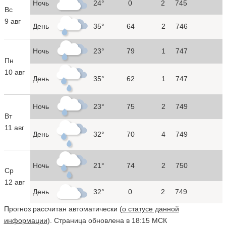
Ночь
24°
0
2
745
Вс
9 авг
День
35°
64
2
746
Ночь
23°
79
1
747
Пн
10 авг
День
35°
62
1
747
Ночь
23°
75
2
749
Вт
11 авг
День
32°
70
4
749
Ночь
21°
74
2
750
Ср
12 авг
День
32°
0
2
749
Прогноз рассчитан автоматически (
о статусе данной
информации
). Страница обновлена в 18:15 МСК