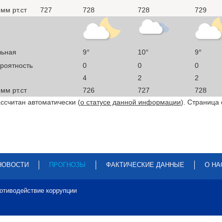
мм рт.ст
727
728
728
729
льная
9°
10°
9°
ероятность
0
0
0
4
2
2
мм рт.ст
726
727
728
ссчитан автоматически (
о статусе данной информации
). Страница
НОВОСТИ
ПРОГНОЗЫ
ФАКТИЧЕСКИЕ ДАННЫЕ
О НА
отиводействие коррупции