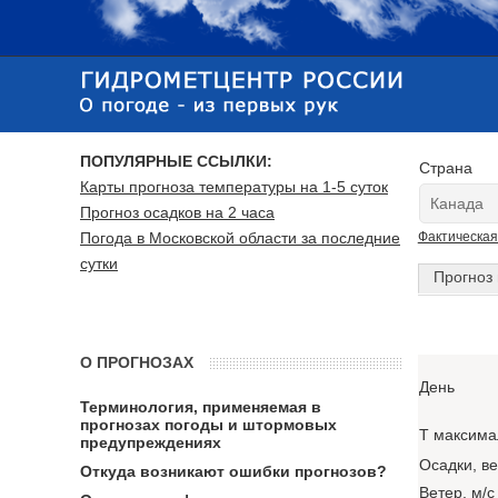
ПОПУЛЯРНЫЕ ССЫЛКИ:
Страна
Карты прогноза температуры на 1-5 суток
Прогноз осадков на 2 часа
Погода в Московской области за последние
Фактическая
сутки
Прогноз 
О ПРОГНОЗАХ
День
Терминология, применяемая в
прогнозах погоды и штормовых
T максима
предупреждениях
Осадки, в
Откуда возникают ошибки прогнозов?
Ветер, м/с