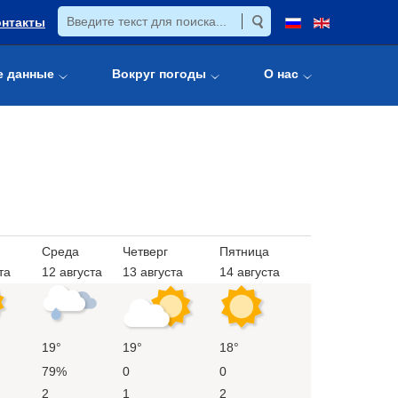
онтакты
е данные
Вокруг погоды
О нас
Среда
Четверг
Пятница
та
12 августа
13 августа
14 августа
19°
19°
18°
79%
0
0
2
1
2