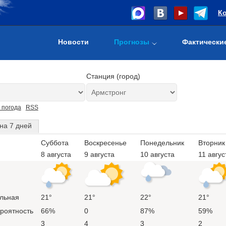
К
Новости
Прогнозы
Фактически
Станция (город)
 погода
RSS
на 7 дней
Суббота
Воскресенье
Понедельник
Вторник
8 августа
9 августа
10 августа
11 авгус
льная
21°
21°
22°
21°
ероятность
66%
0
87%
59%
3
4
3
2