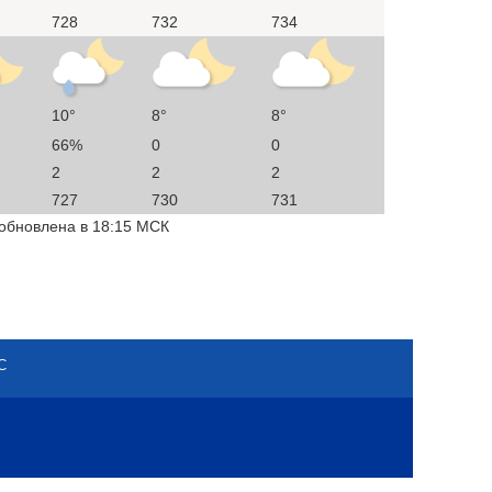
728
732
734
10°
8°
8°
66%
0
0
2
2
2
727
730
731
 обновлена в 18:15 МСК
С