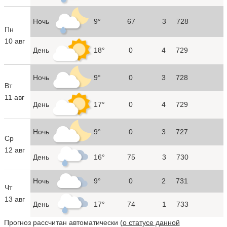
Ночь
9°
67
3
728
Пн
10 авг
День
18°
0
4
729
Ночь
9°
0
3
728
Вт
11 авг
День
17°
0
4
729
Ночь
9°
0
3
727
Ср
12 авг
День
16°
75
3
730
Ночь
9°
0
2
731
Чт
13 авг
День
17°
74
1
733
Прогноз рассчитан автоматически (
о статусе данной