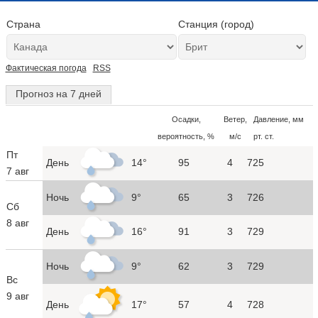
Страна
Станция (город)
Фактическая погода
RSS
Прогноз на 7 дней
Осадки,
Ветер,
Давление, мм
вероятность, %
м/с
рт. ст.
Пт
День
14°
95
4
725
7 авг
Ночь
9°
65
3
726
Сб
8 авг
День
16°
91
3
729
Ночь
9°
62
3
729
Вс
9 авг
День
17°
57
4
728