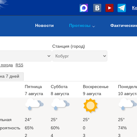
К
Новости
Прогнозы
Фактически
Станция (город)
 погода
RSS
на 7 дней
Пятница
Суббота
Воскресенье
Понедел
7 августа
8 августа
9 августа
10 август
льная
24°
25°
25°
25°
ероятность
65%
60%
0
74%
2
4
3
3