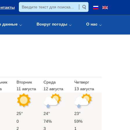
онтакты
е данные
Вокруг погоды
О нас
ьник
Вторник
Среда
Четверг
а
11 августа
12 августа
13 августа
25°
24°
23°
0
74%
59%
2
3
1