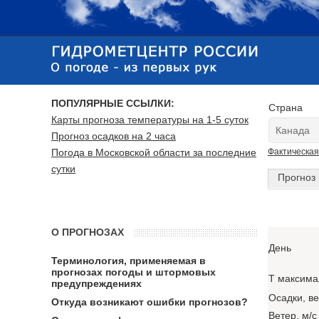
ПОПУЛЯРНЫЕ ССЫЛКИ:
Страна
Карты прогноза температуры на 1-5 суток
Прогноз осадков на 2 часа
Погода в Московской области за последние
Фактическая
сутки
Прогноз 
О ПРОГНОЗАХ
День
Терминология, применяемая в
прогнозах погоды и штормовых
T максима
предупреждениях
Осадки, в
Откуда возникают ошибки прогнозов?
Ветер, м/с