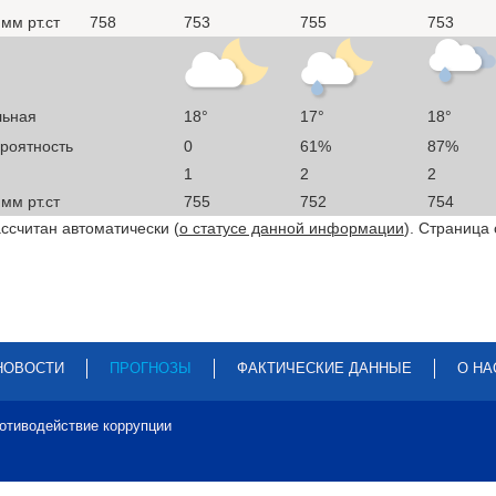
мм рт.ст
758
753
755
753
льная
18°
17°
18°
ероятность
0
61%
87%
1
2
2
мм рт.ст
755
752
754
ссчитан автоматически (
о статусе данной информации
). Страница
НОВОСТИ
ПРОГНОЗЫ
ФАКТИЧЕСКИЕ ДАННЫЕ
О НА
отиводействие коррупции