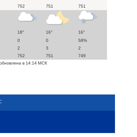
752
751
751
18°
16°
16°
0
0
58%
2
3
2
752
751
749
 обновлена в 14:14 МСК
С