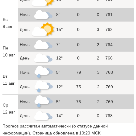
Ночь
8°
0
0
761
Вс
9 авг
День
15°
0
3
762
Ночь
7°
0
2
764
Пн
10 авг
День
12°
0
2
766
Ночь
5°
79
3
768
Вт
11 авг
День
12°
75
2
769
Ночь
5°
75
2
769
Ср
12 авг
День
14°
0
0
768
Прогноз рассчитан автоматически (
о статусе данной
информации
). Страница обновлена в 10:20 МСК