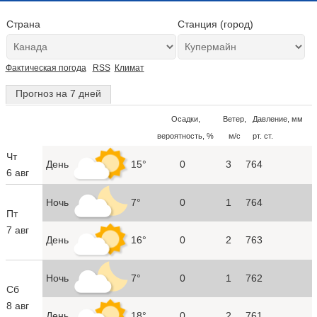
Страна
Станция (город)
Фактическая погода
RSS
Климат
Прогноз на 7 дней
Осадки,
Ветер,
Давление, мм
вероятность, %
м/с
рт. ст.
Чт
День
15°
0
3
764
6 авг
Ночь
7°
0
1
764
Пт
7 авг
День
16°
0
2
763
Ночь
7°
0
1
762
Сб
8 авг
День
18°
0
2
761