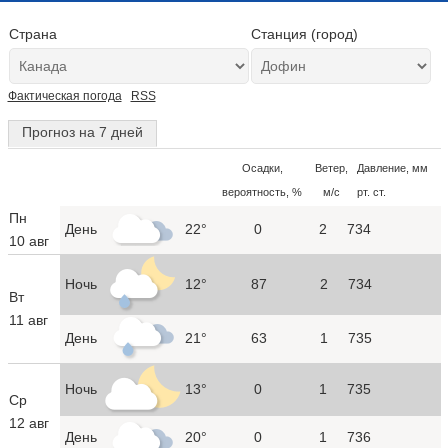
Страна
Станция (город)
Фактическая погода
RSS
Прогноз на 7 дней
Осадки,
Ветер,
Давление, мм
вероятность, %
м/с
рт. ст.
Пн
День
22°
0
2
734
10 авг
Ночь
12°
87
2
734
Вт
11 авг
День
21°
63
1
735
Ночь
13°
0
1
735
Ср
12 авг
День
20°
0
1
736