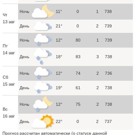
Ночь
11°
0
1
738
Чт
13 авг
День
21°
0
2
739
Ночь
12°
80
1
739
Пт
14 авг
День
18°
83
3
738
Ночь
12°
74
2
736
Сб
15 авг
День
19°
61
2
738
Ночь
12°
75
2
738
Вс
16 авг
День
22°
0
2
737
Прогноз рассчитан автоматически (
о статусе данной