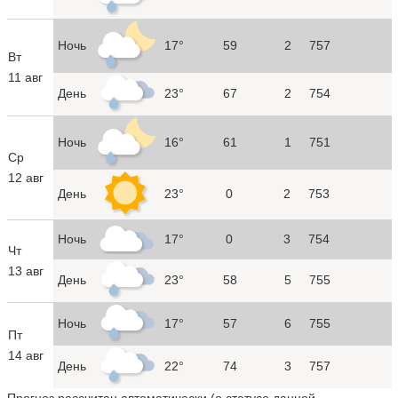
Ночь
17°
59
2
757
Вт
11 авг
День
23°
67
2
754
Ночь
16°
61
1
751
Ср
12 авг
День
23°
0
2
753
Ночь
17°
0
3
754
Чт
13 авг
День
23°
58
5
755
Ночь
17°
57
6
755
Пт
14 авг
День
22°
74
3
757
Прогноз рассчитан автоматически (
о статусе данной