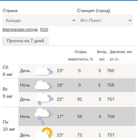
Страна
Станция (город)
Фактическая погода
RSS
Прогноз на 7 дней
Осадки,
Ветер,
Давление, мм
вероятность, %
м/с
рт. ст.
Сб
День
23°
0
3
760
8 авг
Ночь
18°
0
5
758
Вс
9 авг
День
22°
91
3
757
Ночь
17°
56
4
756
Пн
10 авг
День
23°
72
1
757