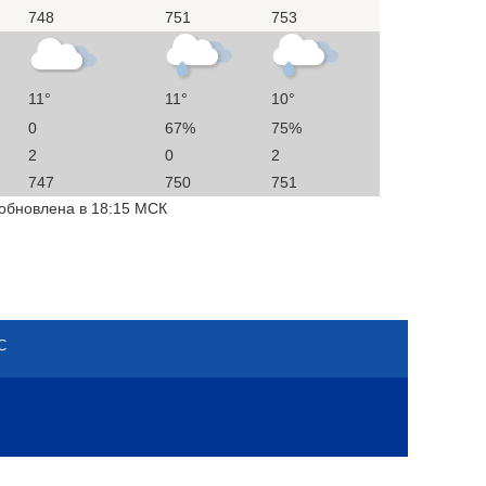
748
751
753
11°
11°
10°
0
67%
75%
2
0
2
747
750
751
 обновлена в 18:15 МСК
С