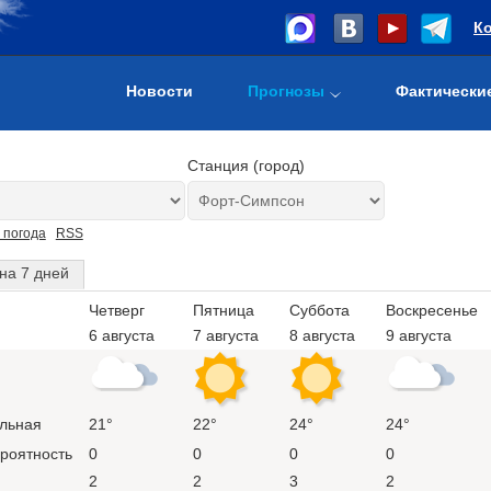
К
Новости
Прогнозы
Фактически
Станция (город)
 погода
RSS
на 7 дней
Четверг
Пятница
Суббота
Воскресенье
6 августа
7 августа
8 августа
9 августа
льная
21°
22°
24°
24°
ероятность
0
0
0
0
2
2
3
2