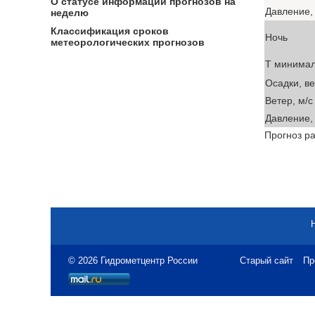
О статусе информации прогнозов на
Давление, 
неделю
Классификация сроков
Ночь
метеорологических прогнозов
T минима
Осадки, в
Ветер, м/с
Давление, 
Прогноз ра
© 2026 Гидрометцентр России
Старый сайт
Пр