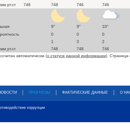
мм рт.ст
748
748
746
746
льная
9°
9°
10°
ероятность
0
0
0
1
3
2
мм рт.ст
748
748
746
ссчитан автоматически (
о статусе данной информации
). Страница
НОВОСТИ
ПРОГНОЗЫ
ФАКТИЧЕСКИЕ ДАННЫЕ
О НА
отиводействие коррупции