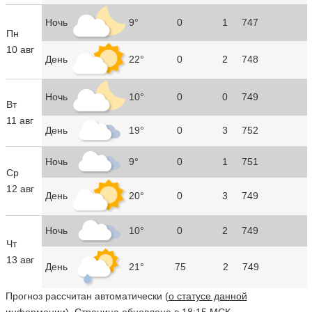
Ночь
9°
0
1
747
Пн
10 авг
День
22°
0
2
748
Ночь
10°
0
0
749
Вт
11 авг
День
19°
0
3
752
Ночь
9°
0
1
751
Ср
12 авг
День
20°
0
3
749
Ночь
10°
0
2
749
Чт
13 авг
День
21°
75
2
749
Прогноз рассчитан автоматически (
о статусе данной
информации
). Страница обновлена в 18:15 МСК