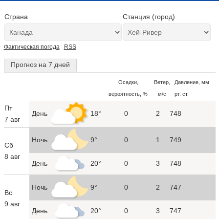
Страна
Станция (город)
Фактическая погода
RSS
Прогноз на 7 дней
Осадки,
Ветер,
Давление, мм
вероятность, %
м/с
рт. ст.
Пт
День
18°
0
2
748
7 авг
Ночь
9°
0
1
749
Сб
8 авг
День
20°
0
3
748
Ночь
9°
0
2
747
Вс
9 авг
День
20°
0
3
747