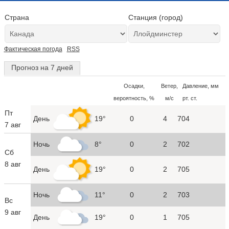
Страна
Станция (город)
Фактическая погода
RSS
Прогноз на 7 дней
Осадки,
Ветер,
Давление, мм
вероятность, %
м/с
рт. ст.
Пт
День
19°
0
4
704
7 авг
Ночь
8°
0
2
702
Сб
8 авг
День
19°
0
2
705
Ночь
11°
0
2
703
Вс
9 авг
День
19°
0
1
705