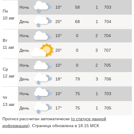
Ночь
10°
58
1
703
Пн
10 авг
День
20°
68
1
704
Ночь
10°
0
2
704
Вт
11 авг
День
20°
0
3
707
Ночь
10°
0
2
705
Ср
12 авг
День
18°
79
3
706
Ночь
10°
75
1
703
Чт
13 авг
День
17°
75
1
705
Прогноз рассчитан автоматически (
о статусе данной
информации
). Страница обновлена в 18:15 МСК