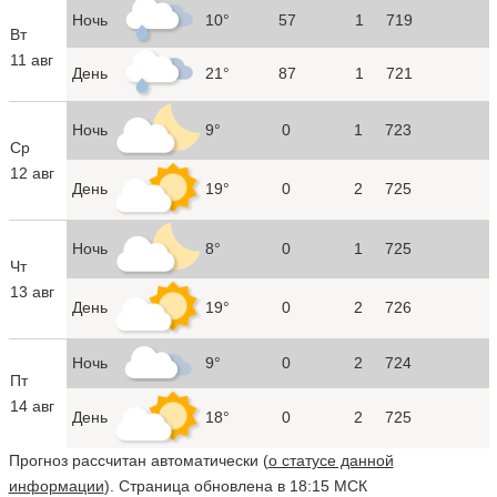
Ночь
10°
57
1
719
Вт
11 авг
День
21°
87
1
721
Ночь
9°
0
1
723
Ср
12 авг
День
19°
0
2
725
Ночь
8°
0
1
725
Чт
13 авг
День
19°
0
2
726
Ночь
9°
0
2
724
Пт
14 авг
День
18°
0
2
725
Прогноз рассчитан автоматически (
о статусе данной
информации
). Страница обновлена в 18:15 МСК