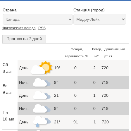
Страна
Станция (город)
Фактическая погода
RSS
Прогноз на 7 дней
Осадки,
Ветер,
Давление, мм
вероятность, %
м/с
рт. ст.
Сб
День
19°
0
2
720
8 авг
Ночь
9°
0
0
719
Вс
9 авг
День
21°
0
1
720
Ночь
9°
0
0
719
Пн
10 авг
День
21°
91
1
720