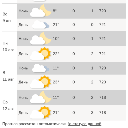
Ночь
8°
0
1
720
Вс
9 авг
День
21°
0
0
721
Ночь
10°
0
1
721
Пн
10 авг
День
22°
0
2
721
Ночь
11°
0
1
720
Вт
11 авг
День
23°
0
2
720
Ночь
11°
0
2
718
Ср
12 авг
День
21°
0
3
718
Прогноз рассчитан автоматически (
о статусе данной