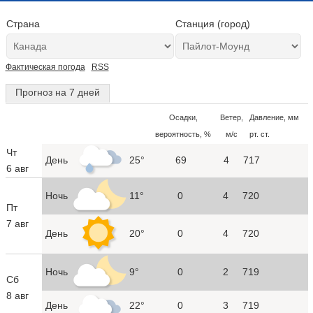
Страна
Станция (город)
Фактическая погода
RSS
Прогноз на 7 дней
Осадки,
Ветер,
Давление, мм
вероятность, %
м/с
рт. ст.
Чт
День
25°
69
4
717
6 авг
Ночь
11°
0
4
720
Пт
7 авг
День
20°
0
4
720
Ночь
9°
0
2
719
Сб
8 авг
День
22°
0
3
719