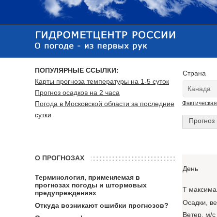
ПОПУЛЯРНЫЕ ССЫЛКИ:
Страна
Карты прогноза температуры на 1-5 суток
Прогноз осадков на 2 часа
Погода в Московской области за последние
Фактическая
сутки
Прогноз 
О ПРОГНОЗАХ
День
Терминология, применяемая в
прогнозах погоды и штормовых
T максима
предупреждениях
Осадки, в
Откуда возникают ошибки прогнозов?
Ветер, м/с