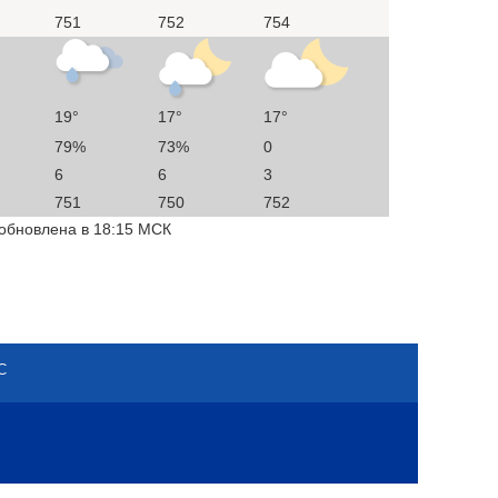
751
752
754
19°
17°
17°
79%
73%
0
6
6
3
751
750
752
 обновлена в 18:15 МСК
С