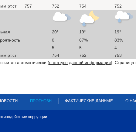
мм рт.ст
757
752
754
752
льная
20°
19°
19°
ероятность
0
67%
83%
5
5
4
мм рт.ст
754
752
753
ссчитан автоматически (
о статусе данной информации
). Страница
НОВОСТИ
ПРОГНОЗЫ
ФАКТИЧЕСКИЕ ДАННЫЕ
О НА
отиводействие коррупции