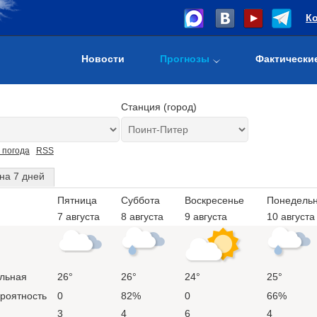
К
Новости
Прогнозы
Фактически
Станция (город)
 погода
RSS
на 7 дней
Пятница
Суббота
Воскресенье
Понедельн
7 августа
8 августа
9 августа
10 августа
льная
26°
26°
24°
25°
ероятность
0
82%
0
66%
3
4
6
4