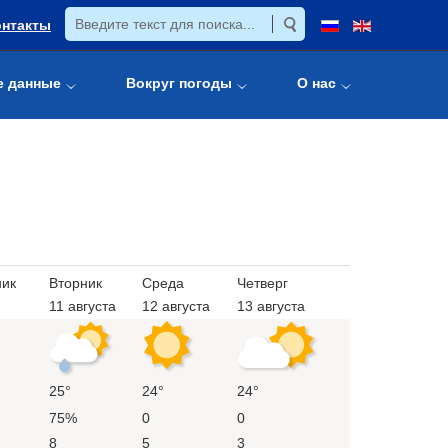
онтакты
е данные
Вокруг погоды
О нас
ик
Вторник
Среда
Четверг
11 августа
12 августа
13 августа
25°
24°
24°
75%
0
0
8
5
3