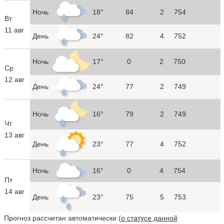
Ночь
18°
84
2
754
Вт
11 авг
День
24°
82
4
752
Ночь
17°
0
2
750
Ср
12 авг
День
24°
77
2
749
Ночь
16°
79
2
749
Чт
13 авг
День
23°
77
4
752
Ночь
16°
0
4
754
Пт
14 авг
День
23°
75
5
753
Прогноз рассчитан автоматически (
о статусе данной