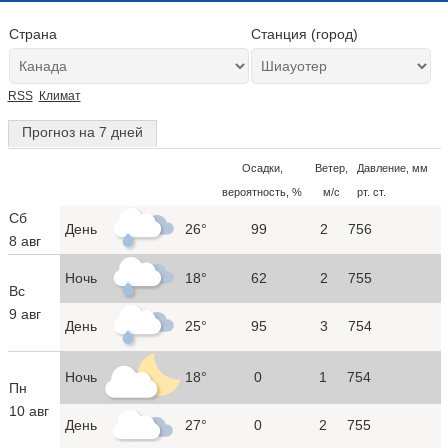
Страна
Станция (город)
RSS
Климат
Прогноз на 7 дней
Осадки,
Ветер,
Давление, мм
вероятность, %
м/с
рт. ст.
Сб
День
26°
99
2
756
8 авг
Ночь
18°
62
2
755
Вс
9 авг
День
25°
95
3
754
Ночь
18°
0
1
754
Пн
10 авг
День
27°
0
2
755