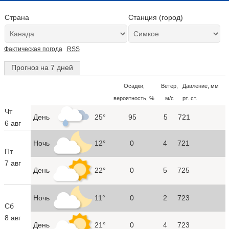
Страна
Станция (город)
Фактическая погода
RSS
Прогноз на 7 дней
Осадки,
Ветер,
Давление, мм
вероятность, %
м/с
рт. ст.
Чт
День
25°
95
5
721
6 авг
Ночь
12°
0
4
721
Пт
7 авг
День
22°
0
5
725
Ночь
11°
0
2
723
Сб
8 авг
День
21°
0
4
723