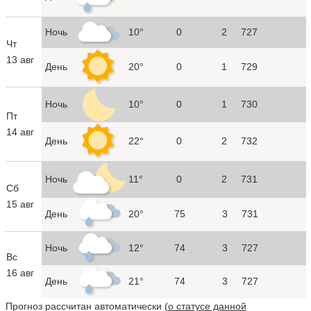
Ночь
10°
0
2
727
Чт
13 авг
День
20°
0
1
729
Ночь
10°
0
1
730
Пт
14 авг
День
22°
0
2
732
Ночь
11°
0
2
731
Сб
15 авг
День
20°
75
3
731
Ночь
12°
74
3
727
Вс
16 авг
День
21°
74
3
727
Прогноз рассчитан автоматически (
о статусе данной