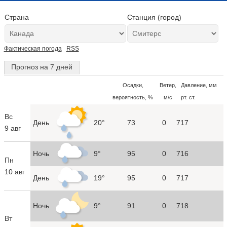
Страна
Станция (город)
Фактическая погода
RSS
Прогноз на 7 дней
Осадки,
Ветер,
Давление, мм
вероятность, %
м/с
рт. ст.
Вс
День
20°
73
0
717
9 авг
Ночь
9°
95
0
716
Пн
10 авг
День
19°
95
0
717
Ночь
9°
91
0
718
Вт