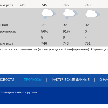
мм рт.ст
749
745
745
749
льная
-3°
-5°
-6°
ероятность
56%
91%
0
5
8
4
мм рт.ст
746
743
751
ссчитан автоматически (
о статусе данной информации
). Страница
НОВОСТИ
ПРОГНОЗЫ
ФАКТИЧЕСКИЕ ДАННЫЕ
О НА
отиводействие коррупции