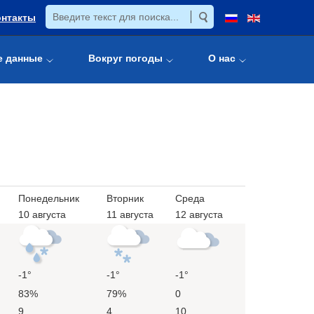
онтакты
е данные
Вокруг погоды
О нас
Понедельник
Вторник
Среда
10 августа
11 августа
12 августа
-1°
-1°
-1°
83%
79%
0
9
4
10