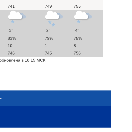
741
749
755
-3°
-2°
-4°
83%
79%
75%
10
1
8
746
745
756
 обновлена в 18:15 МСК
С