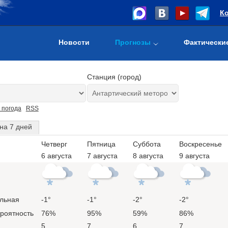
К
Новости
Прогнозы
Фактически
Станция (город)
 погода
RSS
на 7 дней
Четверг
Пятница
Суббота
Воскресенье
6 августа
7 августа
8 августа
9 августа
льная
-1°
-1°
-2°
-2°
ероятность
76%
95%
59%
86%
5
7
6
7