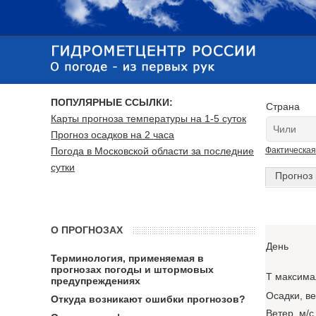
ПОПУЛЯРНЫЕ ССЫЛКИ:
Страна
Карты прогноза температуры на 1-5 суток
Прогноз осадков на 2 часа
Погода в Московской области за последние
Фактическая
сутки
Прогноз 
О ПРОГНОЗАХ
День
Терминология, применяемая в
прогнозах погоды и штормовых
T максима
предупреждениях
Осадки, в
Откуда возникают ошибки прогнозов?
Ветер, м/с