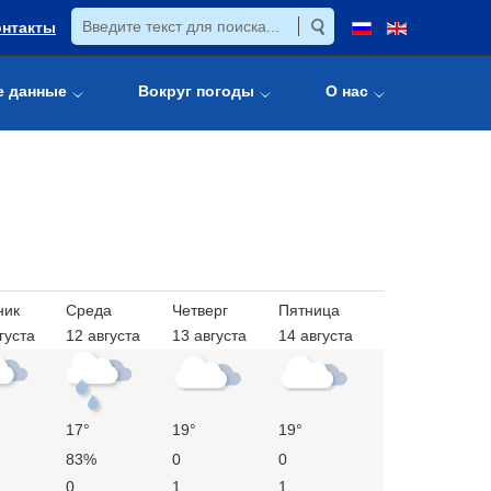
онтакты
е данные
Вокруг погоды
О нас
ник
Среда
Четверг
Пятница
густа
12 августа
13 августа
14 августа
17°
19°
19°
83%
0
0
0
1
1