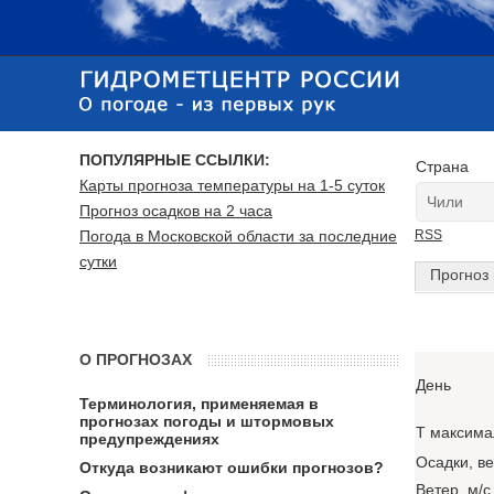
ПОПУЛЯРНЫЕ ССЫЛКИ:
Страна
Карты прогноза температуры на 1-5 суток
Прогноз осадков на 2 часа
Погода в Московской области за последние
RSS
сутки
Прогноз 
О ПРОГНОЗАХ
День
Терминология, применяемая в
прогнозах погоды и штормовых
T максима
предупреждениях
Осадки, в
Откуда возникают ошибки прогнозов?
Ветер, м/с