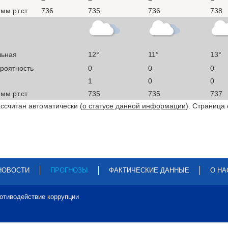
мм рт.ст
736
735
736
738
льная
12°
11°
13°
ероятность
0
0
0
1
0
0
мм рт.ст
735
735
737
ссчитан автоматически (
о статусе данной информации
). Страница
НОВОСТИ
ПРОГНОЗЫ
ФАКТИЧЕСКИЕ ДАННЫЕ
О НА
отиводействие коррупции