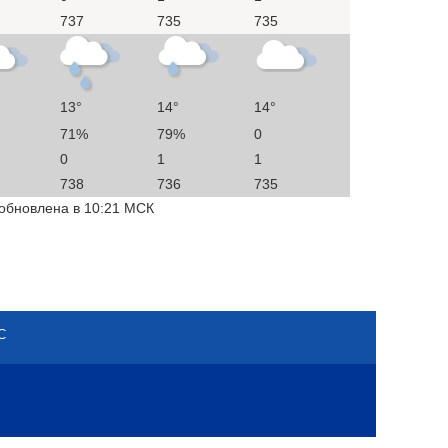
737
735
735
13°
14°
14°
71%
79%
0
0
1
1
738
736
735
 обновлена в 10:21 МСК
С