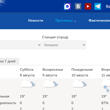
К
Новости
Прогнозы
Фактически
Станция (город)
на 7 дней
Суббота
Воскресенье
Понедельник
Втор
8 августа
9 августа
10 августа
11 ав
льная
19°
19°
18°
19°
ероятность
0
0
0
87%
2
2
2
1