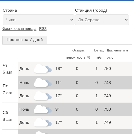
Страна
Станция (город)
Фактическая погода
RSS
Прогноз на 7 дней
Осадки,
Ветер,
Давление, мм
вероятность, %
м/с
рт. ст.
Чт
День
18°
0
1
750
6 авг
Ночь
11°
0
0
748
Пт
7 авг
День
17°
0
1
749
Ночь
9°
0
0
750
Сб
8 авг
День
17°
0
1
749