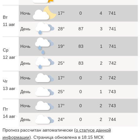
Ночь
17°
0
4
741
Вт
11 авг
День
28°
87
3
741
Ночь
19°
83
1
741
Ср
12 авг
День
25°
83
2
742
Ночь
17°
0
2
742
Чт
13 авг
День
25°
0
1
743
Ночь
17°
0
2
743
Пт
14 авг
День
24°
0
2
744
Прогноз рассчитан автоматически (
о статусе данной
информации
). Страница обновлена в 18:15 МСК