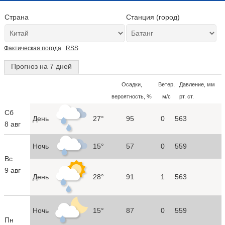
Страна
Станция (город)
Фактическая погода
RSS
Прогноз на 7 дней
Осадки,
Ветер,
Давление, мм
вероятность, %
м/с
рт. ст.
Сб
День
27°
95
0
563
8 авг
Ночь
15°
57
0
559
Вс
9 авг
День
28°
91
1
563
Ночь
15°
87
0
559
Пн