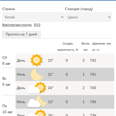
Страна
Станция (город)
Фактическая погода
RSS
Прогноз на 7 дней
Осадки,
Ветер,
Давление, мм
вероятность, %
м/с
рт. ст.
Сб
День
22°
0
2
742
8 авг
Ночь
11°
0
1
741
Вс
9 авг
День
24°
0
2
740
Ночь
12°
0
1
740
Пн
10 авг
День
26°
0
2
739