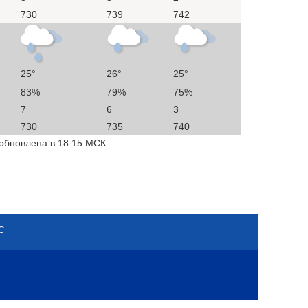
730
739
742
25°
26°
25°
83%
79%
75%
7
6
3
730
735
740
 обновлена в 18:15 МСК
С