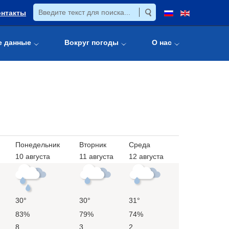
онтакты
е данные
Вокруг погоды
О нас
Понедельник
Вторник
Среда
10 августа
11 августа
12 августа
30°
30°
31°
83%
79%
74%
8
3
2