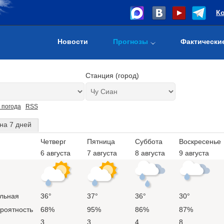
К
Новости
Прогнозы
Фактически
Станция (город)
 погода
RSS
на 7 дней
Четверг
Пятница
Суббота
Воскресенье
6 августа
7 августа
8 августа
9 августа
льная
36°
37°
36°
30°
ероятность
68%
95%
86%
87%
3
3
4
8