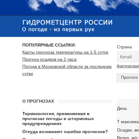
ПОПУЛЯРНЫЕ ССЫЛКИ:
Страна
Карты прогноза температуры на 1-5 суток
Прогноз осадков на 2 часа
Погода в Московской области за последние
Фактическая
сутки
Прогноз 
О ПРОГНОЗАХ
День
Терминология, применяемая в
прогнозах погоды и штормовых
T максима
предупреждениях
Осадки, в
Откуда возникают ошибки прогнозов?
Ветер, м/с