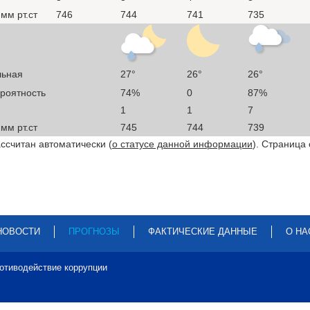
мм рт.ст
746
744
741
735
льная
27°
26°
26°
ероятность
74%
0
87%
1
1
7
мм рт.ст
745
744
739
ссчитан автоматически (
о статусе данной информации
). Страница
НОВОСТИ
ПРОГНОЗЫ
ФАКТИЧЕСКИЕ ДАННЫЕ
О НА
отиводействие коррупции