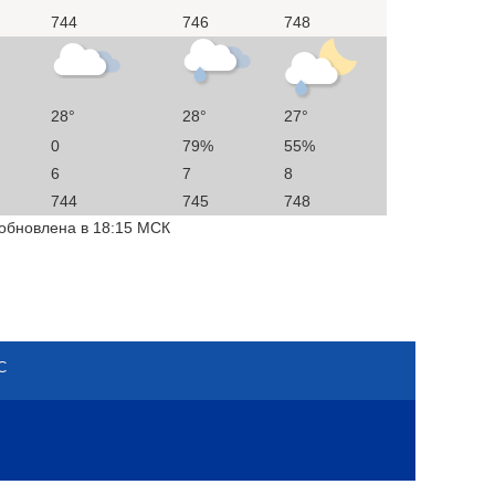
744
746
748
28°
28°
27°
0
79%
55%
6
7
8
744
745
748
 обновлена в 18:15 МСК
С