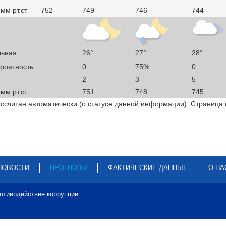
мм рт.ст
752
749
746
744
льная
26°
27°
28°
ероятность
0
75%
0
2
3
5
мм рт.ст
751
748
745
ссчитан автоматически (
о статусе данной информации
). Страница
НОВОСТИ
ПРОГНОЗЫ
ФАКТИЧЕСКИЕ ДАННЫЕ
О НА
отиводействие коррупции