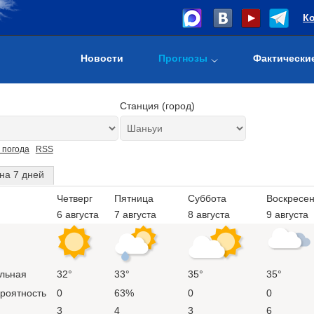
К
Новости
Прогнозы
Фактически
Станция (город)
 погода
RSS
на 7 дней
Четверг
Пятница
Суббота
Воскресе
6 августа
7 августа
8 августа
9 августа
льная
32°
33°
35°
35°
ероятность
0
63%
0
0
3
4
3
6