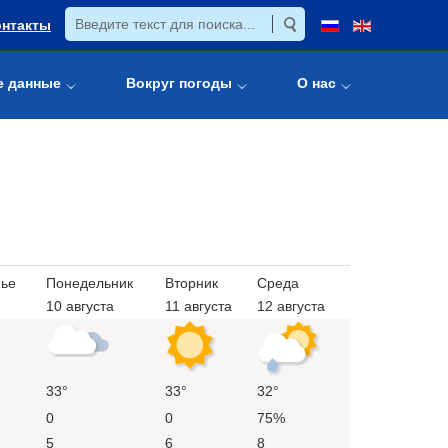
онтакты
е данные
Вокруг погоды
О нас
нье
Понедельник
Вторник
Среда
10 августа
11 августа
12 августа
33°
33°
32°
0
0
75%
5
6
8