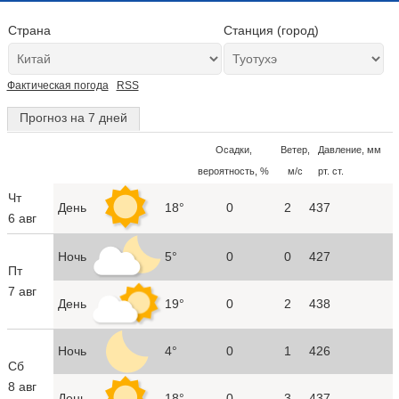
Страна
Станция (город)
Фактическая погода
RSS
Прогноз на 7 дней
Осадки,
Ветер,
Давление, мм
вероятность, %
м/с
рт. ст.
Чт
День
18°
0
2
437
6 авг
Ночь
5°
0
0
427
Пт
7 авг
День
19°
0
2
438
Ночь
4°
0
1
426
Сб
8 авг
День
18°
0
3
437