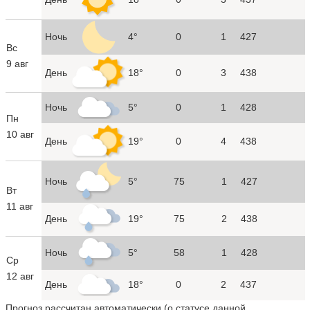
Ночь
4°
0
1
427
Вс
9 авг
День
18°
0
3
438
Ночь
5°
0
1
428
Пн
10 авг
День
19°
0
4
438
Ночь
5°
75
1
427
Вт
11 авг
День
19°
75
2
438
Ночь
5°
58
1
428
Ср
12 авг
День
18°
0
2
437
Прогноз рассчитан автоматически (
о статусе данной