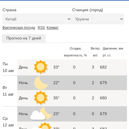
Страна
Станция (город)
Фактическая погода
RSS
Климат
Прогноз на 7 дней
Осадки,
Ветер,
Давление, мм
вероятность, %
м/с
рт. ст.
Пн
День
33°
0
3
682
10 авг
Ночь
22°
0
2
679
Вт
11 авг
День
35°
0
2
680
Ночь
23°
0
0
679
Ср
12 авг
День
33°
0
3
682