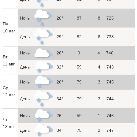
Ночь
26°
87
8
725
Пн
10 авг
День
29°
82
6
733
Ночь
26°
0
4
740
Вт
11 авг
День
32°
59
4
743
Ночь
26°
79
3
745
Ср
12 авг
День
34°
79
3
744
Ночь
26°
59
1
746
Чт
13 авг
День
34°
75
2
747