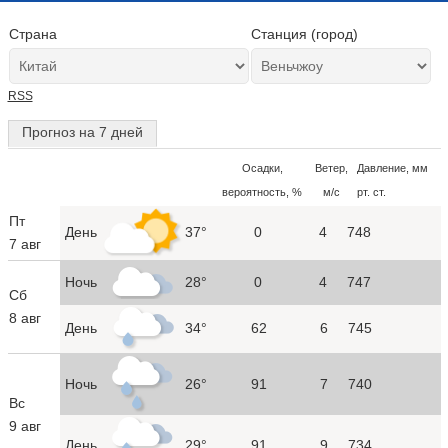
Страна
Станция (город)
RSS
Прогноз на 7 дней
Осадки,
Ветер,
Давление, мм
вероятность, %
м/с
рт. ст.
Пт
День
37°
0
4
748
7 авг
Ночь
28°
0
4
747
Сб
8 авг
День
34°
62
6
745
Ночь
26°
91
7
740
Вс
9 авг
День
29°
91
9
734