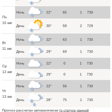
Ночь
22°
65
1
730
Пн
10 авг
День
30°
58
2
729
Ночь
22°
63
1
730
Вт
11 авг
День
29°
69
1
730
Ночь
22°
0
1
730
Ср
12 авг
День
29°
0
1
730
Ночь
22°
56
1
730
Чт
13 авг
День
28°
75
1
730
Прогноз рассчитан автоматически (
о статусе данной