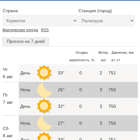
Страна
Станция (город)
Фактическая погода
RSS
Прогноз на 7 дней
Осадки,
Ветер,
Давление, мм
вероятность, %
м/с
рт. ст.
Чт
День
33°
0
2
751
6 авг
Ночь
26°
0
3
750
Пт
7 авг
День
32°
0
3
750
Ночь
27°
0
3
750
Сб
8 авг
День
33°
0
4
751