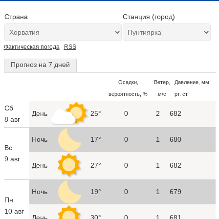
Страна
Станция (город)
Фактическая погода
RSS
Прогноз на 7 дней
Осадки,
Ветер,
Давление, мм
вероятность, %
м/с
рт. ст.
Сб
День
25°
0
2
682
8 авг
Ночь
17°
0
1
680
Вс
9 авг
День
27°
0
1
682
Ночь
19°
0
1
679
Пн
10 авг
День
30°
0
1
681