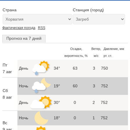
Страна
Станция (город)
Фактическая погода
RSS
Прогноз на 7 дней
Осадки,
Ветер,
Давление, мм
вероятность, %
м/с
рт. ст.
Пт
День
34°
63
3
750
7 авг
Ночь
19°
60
3
752
Сб
8 авг
День
30°
0
2
752
Ночь
18°
0
1
752
Вс
9 авг