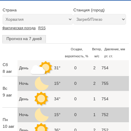
Страна
Станция (город)
Фактическая погода
RSS
Прогноз на 7 дней
Осадки,
Ветер,
Давление, мм
вероятность, %
м/с
рт. ст.
Сб
День
31°
0
2
754
8 авг
Ночь
15°
0
2
755
Вс
9 авг
День
34°
0
1
754
Ночь
15°
0
1
752
Пн
10 авг
День
36°
0
2
752