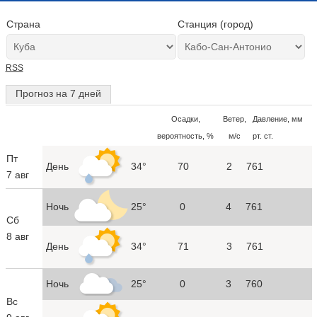
Страна
Станция (город)
RSS
Прогноз на 7 дней
Осадки,
Ветер,
Давление, мм
вероятность, %
м/с
рт. ст.
Пт
День
34°
70
2
761
7 авг
Ночь
25°
0
4
761
Сб
8 авг
День
34°
71
3
761
Ночь
25°
0
3
760
Вс