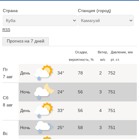
Страна
Станция (город)
RSS
Прогноз на 7 дней
Осадки,
Ветер,
Давление, мм
вероятность, %
м/с
рт. ст.
Пт
День
34°
78
2
752
7 авг
Ночь
24°
56
3
751
Сб
8 авг
День
33°
56
4
751
Ночь
25°
58
3
751
Вс