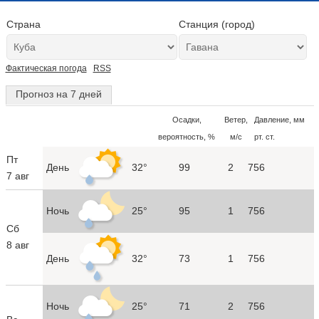
Страна
Станция (город)
Фактическая погода
RSS
Прогноз на 7 дней
Осадки,
Ветер,
Давление, мм
вероятность, %
м/с
рт. ст.
Пт
День
32°
99
2
756
7 авг
Ночь
25°
95
1
756
Сб
8 авг
День
32°
73
1
756
Ночь
25°
71
2
756