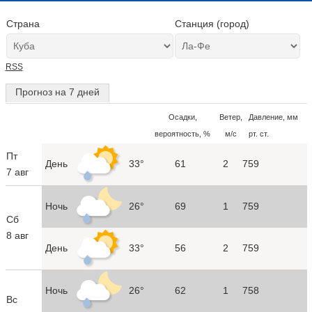
Страна
Станция (город)
RSS
Прогноз на 7 дней
Осадки,
Ветер,
Давление, мм
вероятность, %
м/с
рт. ст.
Пт
День
33°
61
2
759
7 авг
Ночь
26°
69
1
759
Сб
8 авг
День
33°
56
2
759
Ночь
26°
62
1
758
Вс