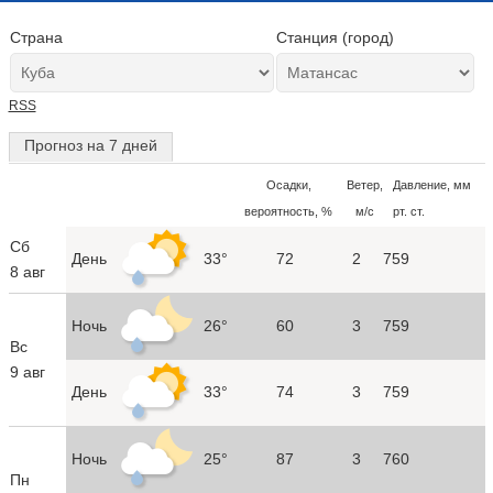
Страна
Станция (город)
RSS
Прогноз на 7 дней
Осадки,
Ветер,
Давление, мм
вероятность, %
м/с
рт. ст.
Сб
День
33°
72
2
759
8 авг
Ночь
26°
60
3
759
Вс
9 авг
День
33°
74
3
759
Ночь
25°
87
3
760
Пн