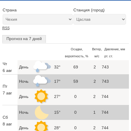
Страна
Станция (город)
RSS
Прогноз на 7 дней
Осадки,
Ветер,
Давление, мм
вероятность, %
м/с
рт. ст.
Чт
День
32°
69
2
743
6 авг
Ночь
17°
59
2
743
Пт
7 авг
День
27°
0
2
744
Ночь
15°
0
1
744
Сб
8 авг
День
28°
0
2
744