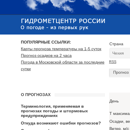
ПОПУЛЯРНЫЕ ССЫЛКИ:
Страна
Карты прогноза температуры на 1-5 суток
Прогноз осадков на 2 часа
Погода в Московской области за последние
RSS
сутки
Прогноз 
О ПРОГНОЗАХ
День
Терминология, применяемая в
прогнозах погоды и штормовых
T максима
предупреждениях
Осадки, в
Откуда возникают ошибки прогнозов?
Ветер, м/с