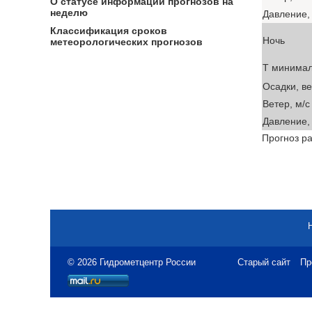
О статусе информации прогнозов на
неделю
Давление, 
Классификация сроков
Ночь
метеорологических прогнозов
T минима
Осадки, в
Ветер, м/с
Давление, 
Прогноз ра
© 2026 Гидрометцентр России
Старый сайт
Пр