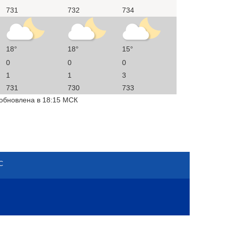
731
732
734
18°
18°
15°
0
0
0
1
1
3
731
730
733
 обновлена в 18:15 МСК
С