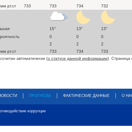
мм рт.ст
733
733
734
732
льная
15°
13°
13°
ероятность
0
0
0
2
2
2
мм рт.ст
733
734
733
ссчитан автоматически (
о статусе данной информации
). Страница
НОВОСТИ
ПРОГНОЗЫ
ФАКТИЧЕСКИЕ ДАННЫЕ
О НА
отиводействие коррупции