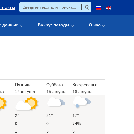
онтакты
е данные
Вокруг погоды
О нас
Пятница
Суббота
Воскресенье
та
14 августа
15 августа
16 августа
24°
21°
17°
0
0
74%
1
3
5