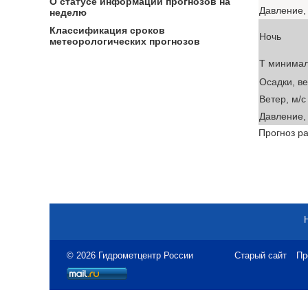
О статусе информации прогнозов на
Давление, 
неделю
Классификация сроков
Ночь
метеорологических прогнозов
T минима
Осадки, в
Ветер, м/с
Давление, 
Прогноз ра
© 2026 Гидрометцентр России
Старый сайт
Пр