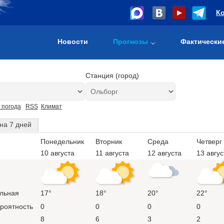
К
Новости
Прогнозы
Фактически
Станция (город)
 погода
RSS
Климат
на 7 дней
Понедельник
Вторник
Среда
Четверг
10 августа
11 августа
12 августа
13 авгус
льная
17°
18°
20°
22°
ероятность
0
0
0
0
8
6
3
2