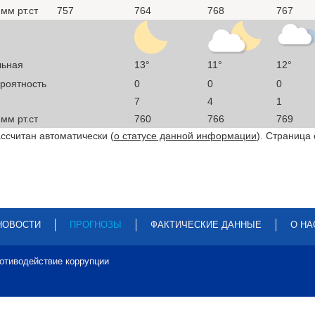
мм рт.ст
757
764
768
767
льная
13°
11°
12°
ероятность
0
0
0
7
4
1
мм рт.ст
760
766
769
ссчитан автоматически (
о статусе данной информации
). Страница
НОВОСТИ
ПРОГНОЗЫ
ФАКТИЧЕСКИЕ ДАННЫЕ
О НА
отиводействие коррупции