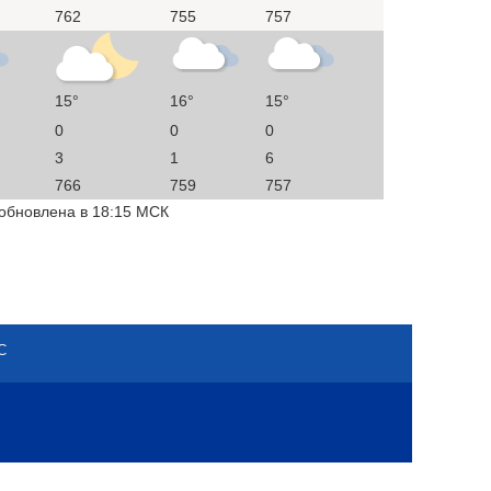
762
755
757
15°
16°
15°
0
0
0
3
1
6
766
759
757
 обновлена в 18:15 МСК
С