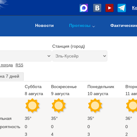
К
Новости
Прогнозы
Фактически
Станция (город)
 погода
RSS
на 7 дней
Суббота
Воскресенье
Понедельник
Вторн
8 августа
9 августа
10 августа
11 ав
льная
35°
35°
35°
36°
ероятность
0
0
0
0
3
4
3
2