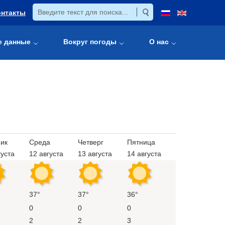
онтакты
е данные
Вокруг погоды
О нас
ик
Среда
Четверг
Пятница
густа
12 августа
13 августа
14 августа
37°
37°
36°
0
0
0
2
2
3