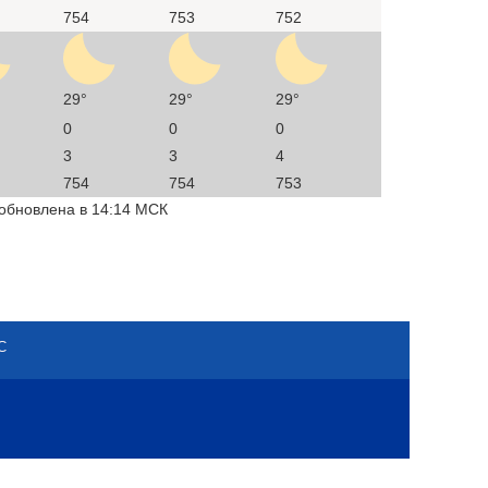
754
753
752
29°
29°
29°
0
0
0
3
3
4
754
754
753
 обновлена в 14:14 МСК
С