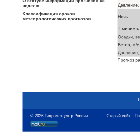
О статусе информации прогнозов на
Давление, 
неделю
Классификация сроков
Ночь
метеорологических прогнозов
T минима
Осадки, в
Ветер, м/с
Давление, 
Прогноз ра
© 2026 Гидрометцентр России
Старый сайт
Пр