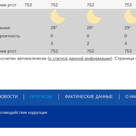
мм рт.ст
753
752
752
753
льная
28°
28°
29°
ероятность
0
0
0
3
2
4
мм рт.ст
752
752
753
ссчитан автоматически (
о статусе данной информации
). Страница
НОВОСТИ
ПРОГНОЗЫ
ФАКТИЧЕСКИЕ ДАННЫЕ
О НА
отиводействие коррупции