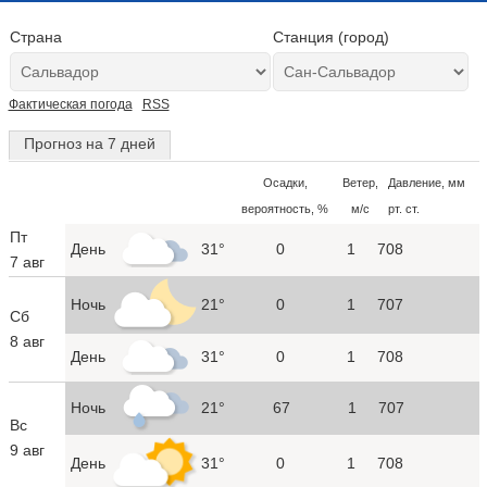
Страна
Станция (город)
Фактическая погода
RSS
Прогноз на 7 дней
Осадки,
Ветер,
Давление, мм
вероятность, %
м/с
рт. ст.
Пт
День
31°
0
1
708
7 авг
Ночь
21°
0
1
707
Сб
8 авг
День
31°
0
1
708
Ночь
21°
67
1
707
Вс
9 авг
День
31°
0
1
708