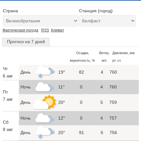
Страна
Станция (город)
Фактическая погода
RSS
Климат
Прогноз на 7 дней
Осадки,
Ветер,
Давление, мм
вероятность, %
м/с
рт. ст.
Чт
День
19°
82
4
760
6 авг
Ночь
11°
0
4
760
Пт
7 авг
День
20°
0
5
759
Ночь
12°
0
4
757
Сб
8 авг
День
20°
91
6
756