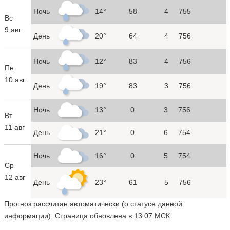
Ночь
14°
58
4
755
Вс
9 авг
День
20°
64
4
756
Ночь
12°
83
4
756
Пн
10 авг
День
19°
83
3
756
Ночь
13°
0
3
756
Вт
11 авг
День
21°
0
6
754
Ночь
16°
0
5
754
Ср
12 авг
День
23°
61
5
756
Прогноз рассчитан автоматически (
о статусе данной
информации
). Страница обновлена в 13:07 МСК